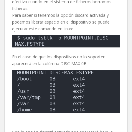
efectiva cuando en el sistema de ficheros borramos
ficheros.
Para saber si tenemos la opción discard activada y
podemos liberar espacio en el dispositivo se puede
ejecutar este comando en linux:
$ sudo lsblk -o MOUNTPOINT,DISC-
MAX,FSTYPE
En el caso de que los dispositivos no lo soporten
aparecerá en la colúmna DISC-MAX 0B:
MOUNTPOINT DISC-MAX FSTYPE
/boot      0B      ext4
/          0B      ext4
/usr       0B      ext4
/var/tmp   0B      ext4
/var       0B      ext4
/home      0B      ext4