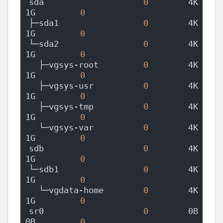
sda                    
0
        4K       
1G         
0
├─sda1                 
0
        4K       
1G         
0
└─sda2                 
0
        4K       
1G         
0
  ├─vgsys-root         
0
        4K       
1G         
0
  ├─vgsys-usr          
0
        4K       
1G         
0
  ├─vgsys-tmp          
0
        4K       
1G         
0
  └─vgsys-var          
0
        4K       
1G         
0
sdb                    
0
        4K       
1G         
0
└─sdb1                 
0
        4K       
1G         
0
  └─vgdata-home        
0
        4K       
1G         
0
sr0                    
0
        0B       
0B         
0