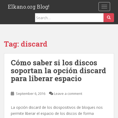
S
Elkano.org Blog!
TOGGLE
k
i
Search
p
for:
t
o
m
Tag:
discard
a
i
n
Cómo saber si los discos
c
soportan la opción discard
o
n
para liberar espacio
t
e
n
September 6, 2016
Leave a comment
t
La opción discard de los diospositivos de bloques nos
permite liberar el espacio de los discos de forma