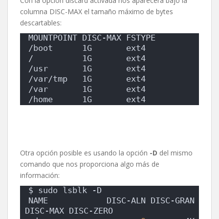
Con la opción discard activada nos aparecerá bajo la
columna DISC-MAX el tamaño máximo de bytes
descartables:
MOUNTPOINT DISC-MAX FSTYPE
/boot      1G       ext4
/          1G       ext4
/usr       1G       ext4
/var/tmp   1G       ext4
/var       1G       ext4
/home      1G       ext4
Otra opción posible es usando la opción
-D
del mismo
comando que nos proporciona algo más de
información:
$ sudo lsblk -D
NAME            DISC-ALN DISC-GRAN 
DISC-MAX DISC-ZERO