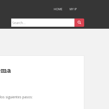
HOME
MY IP
Search
for:
uema
los siguientes pasos: