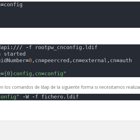
n=config
dapi:/// -f rootpw_cnconfig.ldif
n started
uidNumber=
0
,cn=peercred,cn=external,cn=auth
e={0}config,cn=config"
 en los comandos de ldap de la siguiente forma si necesitamos realiz
config"
 -W -f fichero.ldif