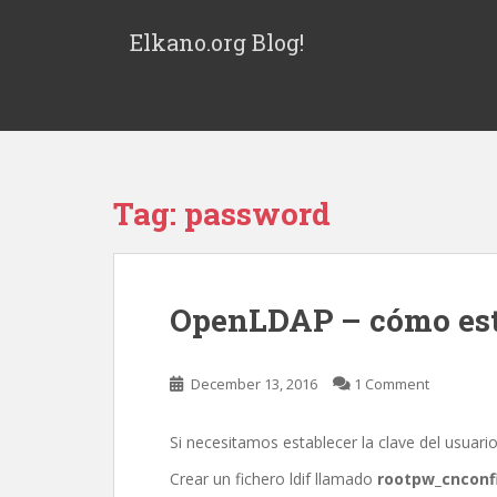
S
k
Elkano.org Blog!
i
p
t
o
m
a
Tag:
password
i
n
c
o
OpenLDAP – cómo esta
n
t
e
December 13, 2016
1 Comment
n
t
Si necesitamos establecer la clave del usuari
Crear un fichero ldif llamado
rootpw_cnconfi