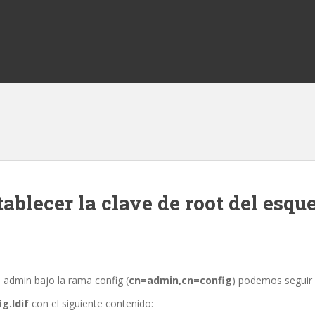
blecer la clave de root del esq
o admin bajo la rama config (
cn=admin,cn=config
) podemos seguir 
g.ldif
con el siguiente contenido: