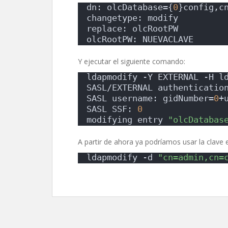
dn: olcDatabase={
0
}config,c
changetype: modify
replace: olcRootPW
olcRootPW: NUEVACLAVE
Y ejecutar el siguiente comando:
ldapmodify -Y EXTERNAL -H l
SASL/EXTERNAL authenticatio
SASL username: gidNumber=
0
+
SASL SSF: 
0
modifying entry 
"olcDatabas
A partir de ahora ya podríamos usar la clave
ldapmodify -d 
"cn=admin,cn=